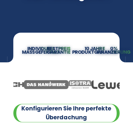
INDIVIDUELL
BESTPREIS
10 JAHRE
0%
MASSGEFERTIGT
GARANTIE
PRODUKTGARANTIE
FINANZIERUNG
Konfigurieren Sie Ihre perfekte
Überdachung
Terrassenüberdachung